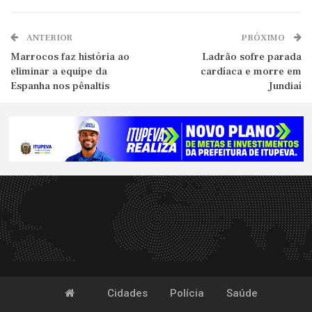
ANTERIOR
PRÓXIMO
Marrocos faz história ao
Ladrão sofre parada
eliminar a equipe da
cardíaca e morre em
Espanha nos pênaltis
Jundiaí
Cidades
Polícia
Saúde