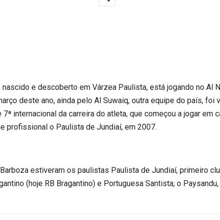
 nascido e descoberto em Várzea Paulista, está jogando no Al N
rço deste ano, ainda pelo Al Suwaiq, outra equipe do país, foi
e 7ª internacional da carreira do atleta, que começou a jogar em
e profissional o Paulista de Jundiaí, em 2007.
arboza estiveram os paulistas Paulista de Jundiaí, primeiro club
gantino (hoje RB Bragantino) e Portuguesa Santista; o Paysandu,