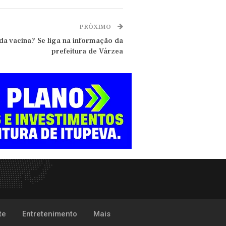
PRÓXIMO
da vacina? Se liga na informação da
prefeitura de Várzea
te
Entretenimento
Mais