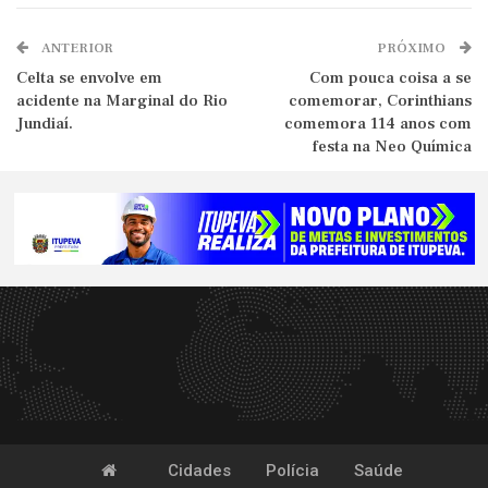
ANTERIOR
PRÓXIMO
Celta se envolve em
Com pouca coisa a se
acidente na Marginal do Rio
comemorar, Corinthians
Jundiaí.
comemora 114 anos com
festa na Neo Química
Cidades
Polícia
Saúde