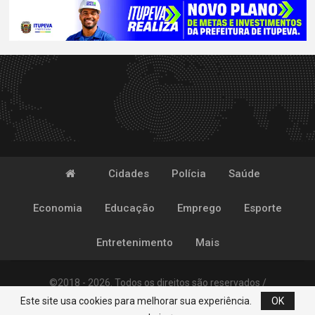
Cidades
Polícia
Saúde
Economia
Educação
Emprego
Esporte
Entretenimento
Mais
©2018 - 2026. Todos os direitos são reservados /
Este site usa cookies para melhorar sua experiência.
OK
Desenvolvido por
POP