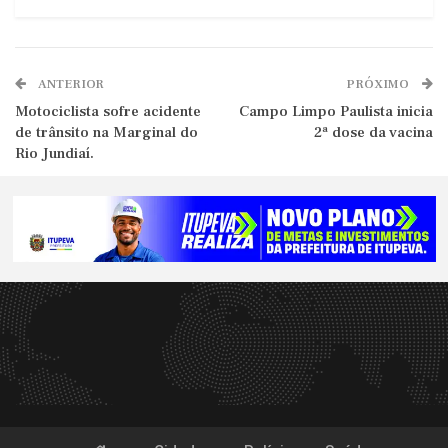
ANTERIOR
PRÓXIMO
Motociclista sofre acidente
Campo Limpo Paulista inicia
de trânsito na Marginal do
2ª dose da vacina
Rio Jundiaí.