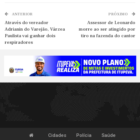
ANTERIOR
PRÓXIMO
Através do vereador
Assessor de Leonardo
Adrianin do Varejão, Várzea
morre ao ser atingido por
Paulista vai ganhar dois
tiro na fazenda do cantor
respiradores
Cidades
Polícia
Saúde