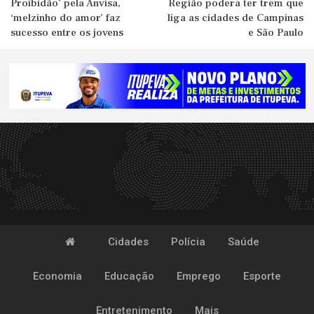
Proibidão’ pela Anvisa,
Região poderá ter trem que
‘melzinho do amor’ faz
liga as cidades de Campinas
sucesso entre os jovens
e São Paulo
Cidades
Polícia
Saúde
Economia
Educação
Emprego
Esporte
Entretenimento
Mais