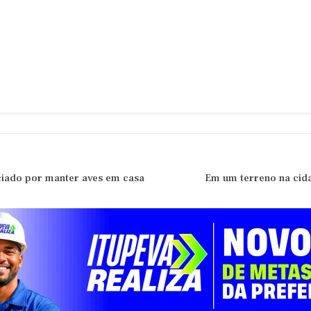
ciado por manter aves em casa
Em um terreno na cid