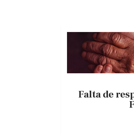
Falta de res
F