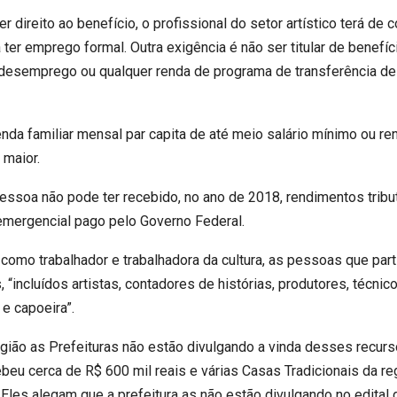
r direito ao benefício, o profissional do setor artístico terá de
er emprego formal. Outra exigência é não ser titular de benefíci
desemprego ou qualquer renda de programa de transferência de
a familiar mensal par capita de até meio salário mínimo ou rend
 maior.
a pessoa não pode ter recebido, no ano de 2018, rendimentos trib
 emergencial pago pelo Governo Federal.
omo trabalhador e trabalhadora da cultura, as pessoas que part
 “incluídos artistas, contadores de histórias, produtores, técnico
e capoeira”.
gião as Prefeituras não estão divulgando a vinda desses recur
eu cerca de R$ 600 mil reais e várias Casas Tradicionais da re
 Eles alegam que a prefeitura as não estão divulgando no edital 