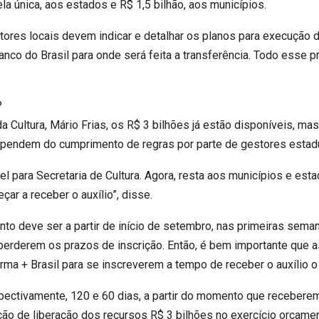
la única, aos estados e R$ 1,5 bilhão, aos municípios.
ores locais devem indicar e detalhar os planos para execução d
nco do Brasil para onde será feita a transferência. Todo esse p
?
a Cultura, Mário Frias, os R$ 3 bilhões já estão disponíveis, m
pendem do cumprimento de regras por parte de gestores estadu
el para Secretaria de Cultura. Agora, resta aos municípios e est
ar a receber o auxílio”, disse.
nto deve ser a partir de início de setembro, nas primeiras sem
perderem os prazos de inscrição. Então, é bem importante que
rma + Brasil para se inscreverem a tempo de receber o auxílio o 
pectivamente, 120 e 60 dias, a partir do momento que receberem
ção de liberação dos recursos R$ 3 bilhões no exercício orçame