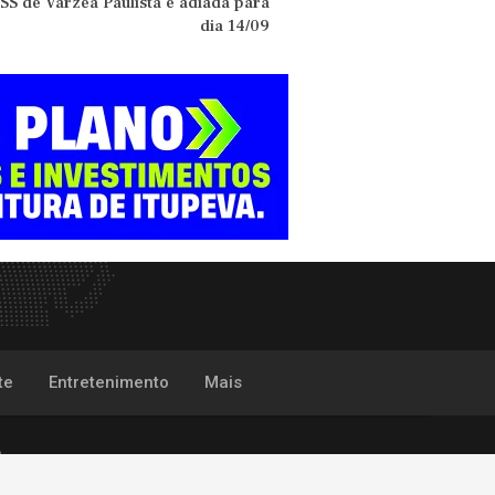
SS de Várzea Paulista é adiada para
dia 14/09
te
Entretenimento
Mais
P