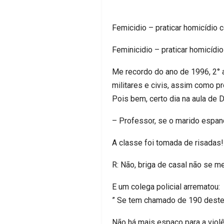
Femicidio – praticar homicídio c
Feminicidio – praticar homicídi
Me recordo do ano de 1996, 2° a
militares e civis, assim como p
Pois bem, certo dia na aula de D
– Professor, se o marido espan
A classe foi tomada de risadas!
R: Não, briga de casal não se me
E um colega policial arrematou:
” Se tem chamado de 190 deste 
Não há mais espaço para a violê