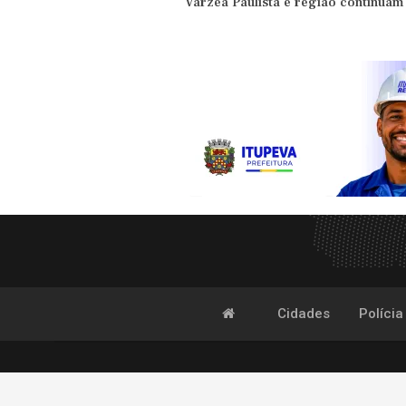
Várzea Paulista e região continuam
Cidades
Polícia