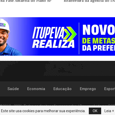
 na Fase Amarela do Plano SP
Reabertura da agência do IN
Saúde
Economia
Educação
Emprego
Espor
©2018 - 2026. Todos os direitos são reservados /
Desenvolvido por
PO
Este site usa cookies para melhorar sua experiência.
OK
Leia +