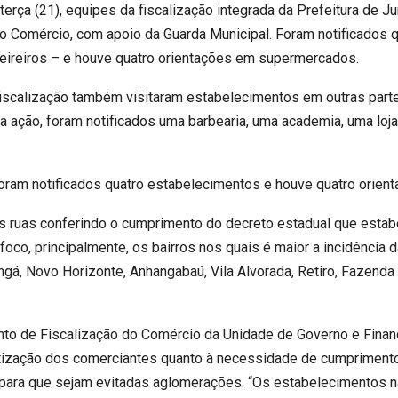
erça (21), equipes da fiscalização integrada da Prefeitura de Ju
 do Comércio, com apoio da Guarda Municipal. Foram notificados
leireiros – e houve quatro orientações em supermercados.
iscalização também visitaram estabelecimentos em outras part
a ação, foram notificados uma barbearia, uma academia, uma lo
foram notificados quatro estabelecimentos e houve quatro ori
nas ruas conferindo o cumprimento do decreto estadual que esta
oco, principalmente, os bairros nos quais é maior a incidência 
ingá, Novo Horizonte, Anhangabaú, Vila Alvorada, Retiro, Fazenda
o de Fiscalização do Comércio da Unidade de Governo e Finanç
entização dos comerciantes quanto à necessidade de cumprimento
 para que sejam evitadas aglomerações. “Os estabelecimentos 