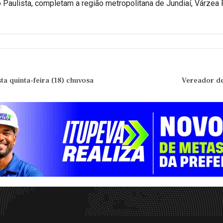
aulista, completam a região metropolitana de Jundiaí, Várzea Pa
a quinta-feira (18) chuvosa
Vereador d