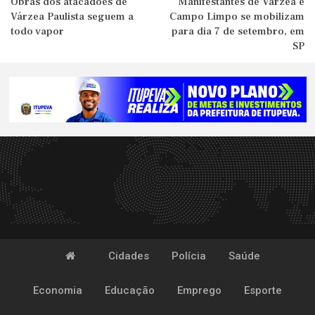
Obras dos atacadões de
Manifestantes de Várzea e
Várzea Paulista seguem a
Campo Limpo se mobilizam
todo vapor
para dia 7 de setembro, em
SP
Cidades
Polícia
Saúde
Economia
Educação
Emprego
Esporte