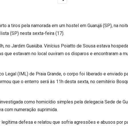
o a tiros pela namorada em um hostel em Guarujá (SP), na noite 
sta (SP) nesta sexta-feira (17).
20h, no Jardim Guaiúba. Vinícius Poiatto de Sousa estava hospe
as que estavam no local ouviram os disparos e encontraram a mu
 Legal (IML) de Praia Grande, o corpo foi liberado e enviado pa
nformou que o enterro será às 11h desta sexta, no cemitério Bo
investigada como homicídio simples pela delegacia Sede de Guaru
ava com numeração suprimida.
r legítima defesa e relatou que sofria agressões e abusos por p