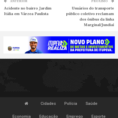
ANTERIOR
PRÓXIMO
Acidente no bairro Jardim
Usuários do transporte
Itália em Várzea Paulista
público coletivo reclamam
dos ônibus da linha
Marginal/Jundiaí
Cidades
Polícia
Saúde
Economia
Educação
Emprego
Esporte