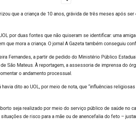
orizou que a criança de 10 anos, grávida de três meses após ser 
UOL por duas fontes que não quiseram se identificar: uma amiga
em que mora a criança. O jornal A Gazeta também conseguiu confi
eira Fernandes, a partir de pedido do Ministério Público Estadu
e de São Mateus. À reportagem, a assessoria de imprensa do ór
comentar o andamento processual.
á havia dito ao UOL, por meio de nota, que “influências religiosas
 aborto seja realizado por meio do serviço público de saúde no c
situações de risco para a mãe ou de anencefalia do feto – just