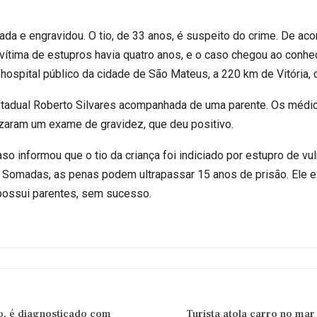
rada e engravidou. O tio, de 33 anos, é suspeito do crime. De aco
ra vítima de estupros havia quatro anos, e o caso chegou ao conh
 hospital público da cidade de São Mateus, a 220 km de Vitória,
tadual Roberto Silvares acompanhada de uma parente. Os médic
izaram um exame de gravidez, que deu positivo.
o informou que o tio da criança foi indiciado por estupro de v
. Somadas, as penas podem ultrapassar 15 anos de prisão. Ele e
possui parentes, sem sucesso.
ro, é diagnosticado com
Turista atola carro no mar 