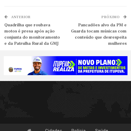
ANTERIOR
PRÓXIMO
Quadrilha que roubava
Pancadões alvo da PM e
motos é presa após ação
Guarda tocam músicas com
conjunta do monitoramento
conteúdo que desrespeita
e da Patrulha Rural da GMJ
mulheres
Cidades
Polícia
Saúde