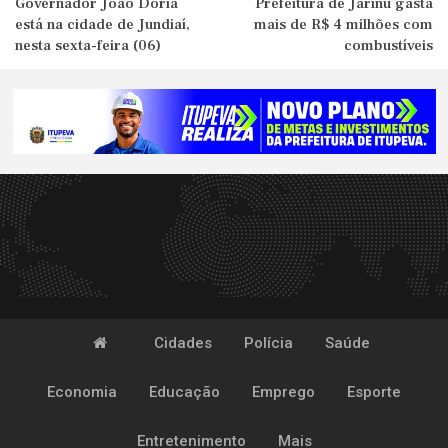
Governador João Doria
Prefeitura de Jarinu gasta
está na cidade de Jundiaí,
mais de R$ 4 milhões com
nesta sexta-feira (06)
combustíveis
Cidades
Polícia
Saúde
Economia
Educação
Emprego
Esporte
Entretenimento
Mais