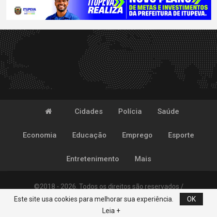
Cidades
Polícia
Saúde
Economia
Educação
Emprego
Esporte
Entretenimento
Mais
©2018 - 2026. Todos os direitos são reservados /
Este site usa cookies para melhorar sua experiência.
OK
Desenvolvido por
POP
Leia +