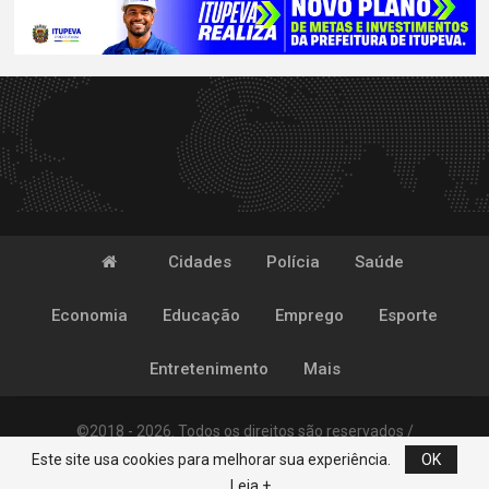
Cidades
Polícia
Saúde
Economia
Educação
Emprego
Esporte
Entretenimento
Mais
©2018 - 2026. Todos os direitos são reservados /
Este site usa cookies para melhorar sua experiência.
OK
Desenvolvido por
POP
Leia +