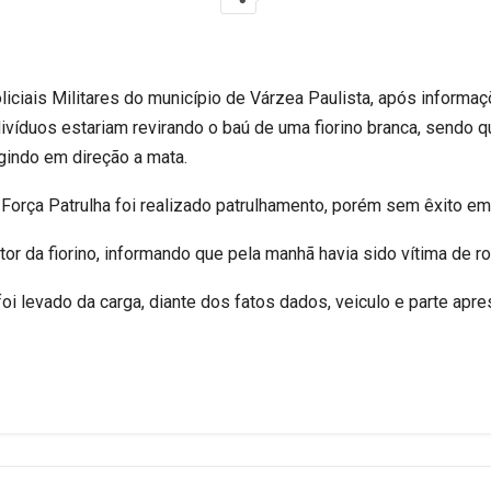
oliciais Militares do município de Várzea Paulista, após inform
indivíduos estariam revirando o baú de uma fiorino branca, send
gindo em direção a mata.
rça Patrulha foi realizado patrulhamento, porém sem êxito em l
r da fiorino, informando que pela manhã havia sido vítima de r
oi levado da carga, diante dos fatos dados, veiculo e parte apres