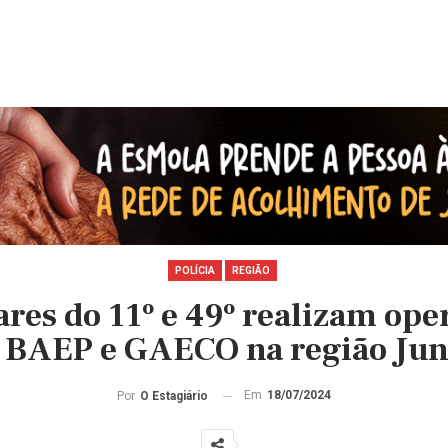
POLÍCIA
REGIÃO
tares do 11º e 49º realizam op
BAEP e GAECO na região Jun
Em
18/07/2024
Por
O Estagiário