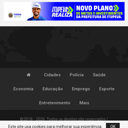
Cidades
Polícia
Saúde
Economia
Educação
Emprego
Esporte
Entretenimento
Mais
©2018 - 2026. Todos os direitos são reservados /
Este site usa cookies para melhorar sua experiência.
OK
Desenvolvido por
POP