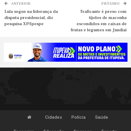
ANTERIOR
PRÓXIMO
Lula segue na liderança da
Traficante é preso com
disputa presidencial, diz
tijolos de maconha
pesquisa XP/Ipespe
escondidos em caixas de
frutas e legumes em Jundiaí
Cidades
Polícia
Saúde