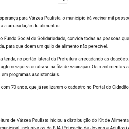
sperança para Várzea Paulista: o município irá vacinar mil pesso
a a arrecadação de alimentos.
elo Fundo Social de Solidariedade, convida todas as pessoas que
ada, para que doem um quilo de alimento não perecível.
 tenda, no portão lateral da Prefeitura arrecadando as doações
r aglomerações ou atraso na fila de vacinação. Os mantimentos 
s em programas assistenciais.
 com 70 anos, que já realizaram o cadastro no Portal do Cidadão
itura de Várzea Paulista iniciou a distribuição do Kit de Aliment
 municipal, inclusive os da EJA (Educação de Jovens e Adultos) 