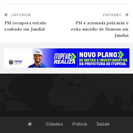
ANTERIOR
PRÓXIMO
PM recupera veículo
PM é acionada pela mãe e
roubado em Jundiaí
evita suicídio de Homem em
Jundiaí
Cidades
Polícia
Saúde