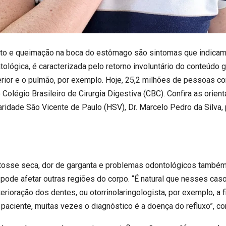
eito e queimação na boca do estômago são sintomas que indica
atológica, é caracterizada pelo retorno involuntário do conteúdo 
erior e o pulmão, por exemplo. Hoje, 25,2 milhões de pessoas c
olégio Brasileiro de Cirurgia Digestiva (CBC). Confira as orien
aridade São Vicente de Paulo (HSV), Dr. Marcelo Pedro da Silva, 
tosse seca, dor de garganta e problemas odontológicos também
pode afetar outras regiões do corpo. “É natural que nesses cas
eterioração dos dentes, ou otorrinolaringologista, por exemplo, 
 paciente, muitas vezes o diagnóstico é a doença do refluxo”, co