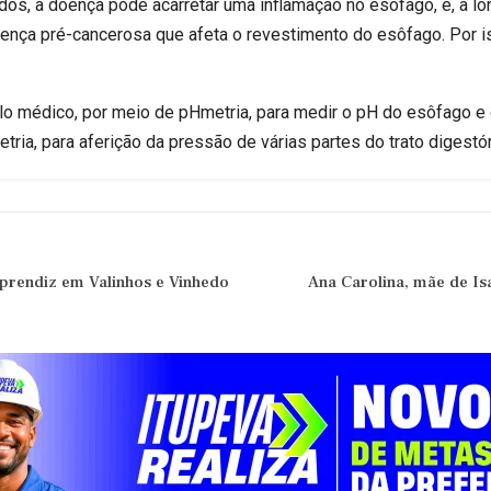
os, a doença pode acarretar uma inflamação no esôfago, e, a l
nça pré-cancerosa que afeta o revestimento do esôfago. Por iss
elo médico, por meio de pHmetria, para medir o pH do esôfago e 
ria, para aferição da pressão de várias partes do trato digestór
prendiz em Valinhos e Vinhedo
Ana Carolina, mãe de Is