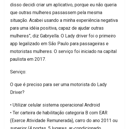
disso decidi criar um aplicati
vo, porque eu não queria
que outras mulheres passassem pela mesma
situação. Acabei usando a minha experiência negativa
para uma idéia
positiva, capaz de ajudar outras
mulheres”, diz
Gabryella
.
O Lady
driver
foi o primeiro
app
legalizado em São Paulo para p
assageiras e
motoristas mulheres. O serviço foi iniciado na capital
paulista em 2017.
Serviço:
O que é preciso para ser uma motorista
do Lady
Driver
?
•
Utilizar celular sistema operacional
Android
•
Ter carteira de habilitação categoria B com EAR
(Exerce At
ividade Remunerada), carro do ano 2011 ou
superior (
4
portas, 5 lugares, ar-condicionado