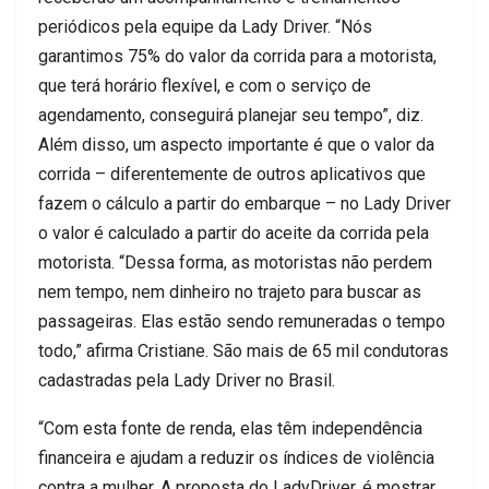
periódicos pela equipe da Lady
Driver
. “Nós
garantimos 75% do valor da corrida para a
motorista,
que terá horário flexível, e com o serviço de
agendamento, conseguirá planejar seu tempo”, diz.
Além disso, um aspecto importante é que o valor da
corrida – diferentemente de outros aplicativos que
fazem o cálculo a partir do embarque –
no Lady
Driver
o valor é calculado a partir do aceite da corrida pela
motorista. “Dessa forma, as motoristas não perdem
nem tempo, nem dinheiro no trajeto para buscar as
passageiras. Elas estão sendo
remuneradas o tempo
todo
,” afirma Cristiane
. São mais de 65 mil co
ndutoras
cadastradas pela Lady
Driver
no Brasil.
“Com esta fonte de renda, elas têm independência
financeira e ajudam a reduzir os índices de violência
contra a mulher
. A proposta
do Lady
Driver
,
é mostrar