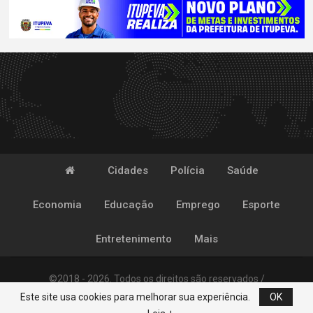
Cidades
Polícia
Saúde
Economia
Educação
Emprego
Esporte
Entretenimento
Mais
©2018 - 2026. Todos os direitos são reservados /
Este site usa cookies para melhorar sua experiência.
OK
Desenvolvido por
POP