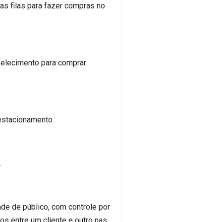
as filas para fazer compras no
belecimento para comprar
 estacionamento.
.
de de público, com controle por
s entre um cliente e outro nas