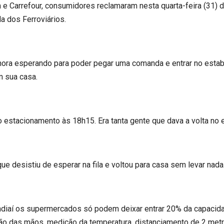
e Carrefour, consumidores reclamaram nesta quarta-feira (31) d
 dos Ferroviários.
-hora esperando para poder pegar uma comanda e entrar no esta
m sua casa.
 no estacionamento às 18h15. Era tanta gente que dava a volta no
ue desistiu de esperar na fila e voltou para casa sem levar nada
ndiaí os supermercados só podem deixar entrar 20% da capacida
o das mãos, medição da temperatura, distanciamento de 2 metro