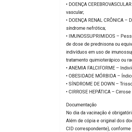
• DOENÇA CEREBROVASCULAR – Ac
vascular;
• DOENÇA RENAL CRÔNICA – Doenç
síndrome nefrótica;
• IMUNOSSUPRIMIDOS – Pessoas
de dose de prednisona ou equiv
indivíduos em uso de imunossup
tratamento quimioterápico ou r
• ANEMIA FALCIFORME – Indivíd
• OBESIDADE MÓRBIDA – Índice
• SÍNDROME DE DOWN – Trisso
• CIRROSE HEPÁTICA – Cirrose h
Documentação
No dia da vacinação é obrigatór
Além de cópia e original dos d
CID correspondente), conforme 