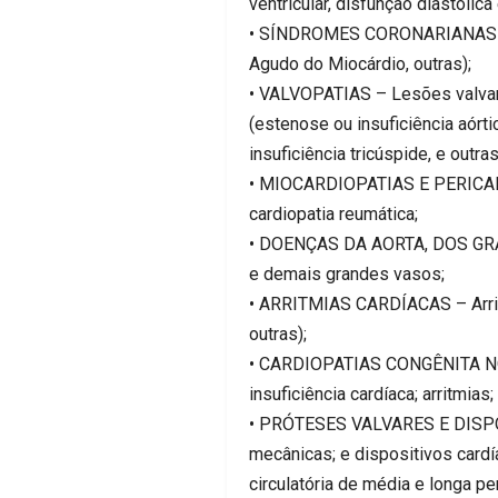
ventricular, disfunção diastólic
• SÍNDROMES CORONARIANAS – Sí
Agudo do Miocárdio, outras);
• VALVOPATIAS – Lesões valva
(estenose ou insuficiência aórti
insuficiência tricúspide, e outras
• MIOCARDIOPATIAS E PERICARDIO
cardiopatia reumática;
• DOENÇAS DA AORTA, DOS GRA
e demais grandes vasos;
• ARRITMIAS CARDÍACAS – Arritmia
outras);
• CARDIOPATIAS CONGÊNITA NO 
insuficiência cardíaca; arritmi
• PRÓTESES VALVARES E DISPO
mecânicas; e dispositivos cardí
circulatória de média e longa pe