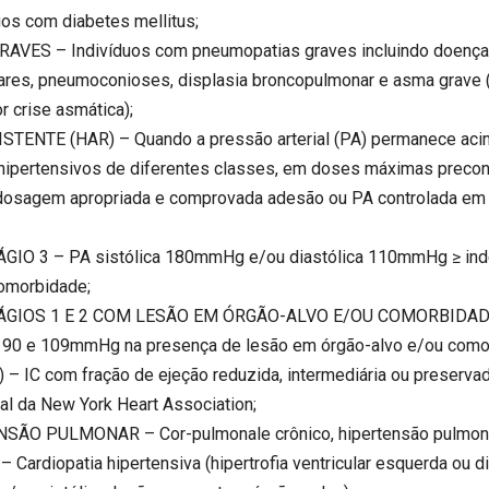
s com diabetes mellitus;
S – Indivíduos com pneumopatias graves incluindo doença pu
nares, pneumoconioses, displasia broncopulmonar e asma grave (
r crise asmática);
TENTE (HAR) – Quando a pressão arterial (PA) permanece ac
-hipertensivos de diferentes classes, em doses máximas precon
 dosagem apropriada e comprovada adesão ou PA controlada em 
IO 3 – PA sistólica 180mmHg e/ou diastólica 110mmHg ≥ ind
comorbidade;
GIOS 1 E 2 COM LESÃO EM ÓRGÃO-ALVO E/OU COMORBIDADE – 
 90 e 109mmHg na presença de lesão em órgão-alvo e/ou como
 IC com fração de ejeção reduzida, intermediária ou preservad
al da New York Heart Association;
O PULMONAR – Cor-pulmonale crônico, hipertensão pulmonar 
rdiopatia hipertensiva (hipertrofia ventricular esquerda ou dil