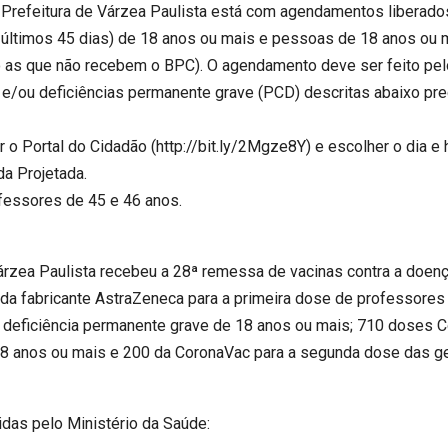
Prefeitura de Várzea Paulista está com agendamentos liberados
s últimos 45 dias) de 18 anos ou mais e pessoas de 18 anos o
as que não recebem o BPC). O agendamento deve ser feito pelo
/ou deficiências permanente grave (PCD) descritas abaixo pr
 Portal do Cidadão (http://bit.ly/2Mgze8Y) e escolher o dia e h
da Projetada.
essores de 45 e 46 anos.
 Várzea Paulista recebeu a 28ª remessa de vacinas contra a doe
da fabricante AstraZeneca para a primeira dose de professores 
deficiência permanente grave de 18 anos ou mais; 710 doses C
18 anos ou mais e 200 da CoronaVac para a segunda dose das g
das pelo Ministério da Saúde: