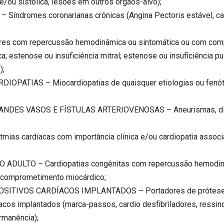
a e/ou sistólica, lesões em outros órgãos-alvo);
ndromes coronarianas crônicas (Angina Pectoris estável, card
res com repercussão hemodinâmica ou sintomática ou com com
ca; estenose ou insuficiência mitral; estenose ou insuficiência 
);
PATIAS – Miocardiopatias de quaisquer etiologias ou fenótipo
NDES VASOS E FÍSTULAS ARTERIOVENOSAS – Aneurismas, dis
s cardíacas com importância clínica e/ou cardiopatia associada (
ADULTO – Cardiopatias congênitas com repercussão hemodinâ
as; comprometimento miocárdico;
SITIVOS CARDÍACOS IMPLANTADOS – Portadores de próteses 
acos implantados (marca-passos, cardio desfibriladores, ressin
rmanência);