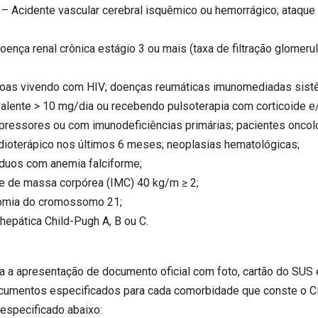
idente vascular cerebral isquêmico ou hemorrágico; ataque i
a renal crônica estágio 3 ou mais (taxa de filtração glomerul
 vivendo com HIV; doenças reumáticas imunomediadas sistê
alente > 10 mg/dia ou recebendo pulsoterapia com corticoide e
ressores ou com imunodeficiências primárias; pacientes oncol
adioterápico nos últimos 6 meses; neoplasias hematológicas;
uos com anemia falciforme;
 de massa corpórea (IMC) 40 kg/m ≥ 2;
mia do cromossomo 21;
epática Child-Pugh A, B ou C.
ia a apresentação de documento oficial com foto, cartão do SU
ocumentos especificados para cada comorbidade que conste o C
especificado abaixo: