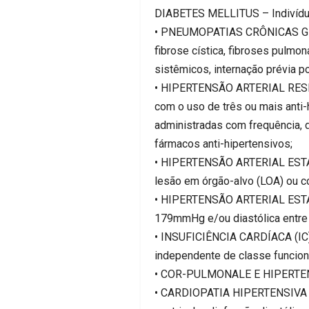
DIABETES MELLITUS – Indivíduo
• PNEUMOPATIAS CRÔNICAS GRAVE
fibrose cística, fibroses pulmo
sistêmicos, internação prévia po
• HIPERTENSÃO ARTERIAL RESIS
com o uso de três ou mais anti
administradas com frequência,
fármacos anti-hipertensivos;
• HIPERTENSÃO ARTERIAL ESTÁG
lesão em órgão-alvo (LOA) ou 
• HIPERTENSÃO ARTERIAL ESTÁ
179mmHg e/ou diastólica entre
• INSUFICIÊNCIA CARDÍACA (IC) –
independente de classe funcion
• COR-PULMONALE E HIPERTENSÃ
• CARDIOPATIA HIPERTENSIVA – Ca