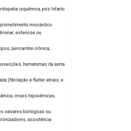
iopatia isquêmica, pós Infarto
prometimento miocárdico
pulmonar; estenose ou
s; pericardite crônica;
secções, hematomas da aorta
fibrilação e flutter atriais; e
mica, crises hipoxêmicas;
valvares biológicas ou
cronizadores, assistência