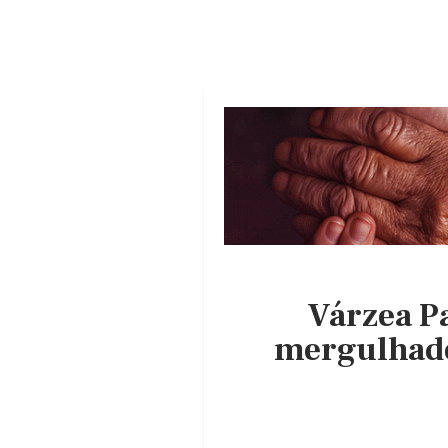
Várzea P
mergulhador