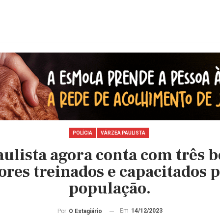
POLÍCIA
VÁRZEA PAULISTA
aulista agora conta com três 
es treinados e capacitados p
população.
Em
14/12/2023
Por
O Estagiário