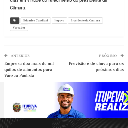
dias em virtude do falecimento do presidente da
Câmara.
Edcarlos Candiani
Itupeva
Presidente da Camara
Vereador
ANTERIOR
PRÓXIMO
Empresa doa mais de mil
Previsão é de chuva para os
quilos de alimentos para
próximos dias
Várzea Paulista