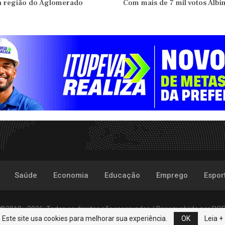
na região do Aglomerado
Com mais de 7 mil votos Albin
Saúde
Economia
Educação
Emprego
Espor
©2018 - 2026. Todos os direitos são reservados /
Desenvolvido por
PO
Este site usa cookies para melhorar sua experiência.
OK
Leia +