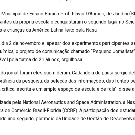
 Municipal de Ensino Básico Prof. Flávio D’Angieri, de Jundiaí (
antes da própria escola e conquistaram o segundo lugar no Scie
s e crianças da América Latina feito pela Nasa.
o dia 2 de novembro e, apesar dos experimentos participantes s
 química, o projeto de comunicação chamado “Pequeno Jornalista”
ável pela turma de 21 alunos, orgulhosa.
e do jornal foram eles quem deram. Cada ideia de pauta surgiu d
ortância da pesquisa, da seleção das informações, das fontes s
 crítica, escrita e um amplo espaço de escuta e de fala”, disse a
izada pela National Aeronautics and Space Administration, a Na
a de Comércio Brasil-Florida (CCBF). A participação dos estuda
undo ano seguido, por meio da Unidade de Gestão de Desenvolvi