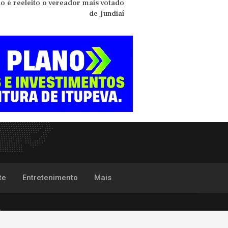
o é reeleito o vereador mais votado
de Jundiaí
te
Entretenimento
Mais
P