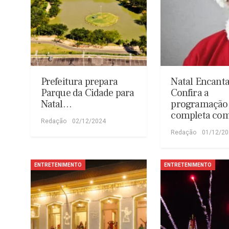
Prefeitura prepara
Natal Encant
Parque da Cidade para
Confira a
Natal…
programação
completa c
Redação
02/12/2024
Redação
01/12/2
ENTRETENIMENTO
ENTRETENIMENTO