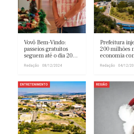
Vovô Bem-Vindo:
Prefeitura inj
passeios gratuitos
200 milhões 
seguem até o dia 20…
economia c
Redação
08/12/2024
Redação
04/12/2
ENTRETENIMENTO
REGIÃO