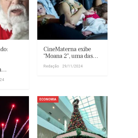
ado:
CineMaterna exibe
“Moana 2”, uma das…
Redação
29/11/2024
om…
024
ECONOMIA