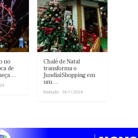
io no
Chalé de Natal
oca de
transforma o
omeça…
JundiaíShopping em
um…
024
Redação
26/11/2024