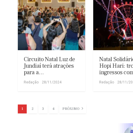
Circuito Natal Luz de
Natal Solidár
Jundiaí terá atrações
Hopi Hari: tr
para a…
ingressos c
Redação
28/11/2024
Redação
28/11/2
1
2
3
4
PRÓXIMO