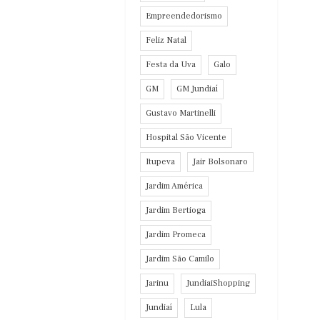
Empreendedorismo
Feliz Natal
Festa da Uva
Galo
GM
GM Jundiaí
Gustavo Martinelli
Hospital São Vicente
Itupeva
Jair Bolsonaro
Jardim América
Jardim Bertioga
Jardim Promeca
Jardim São Camilo
Jarinu
JundiaiShopping
Jundiaí
Lula