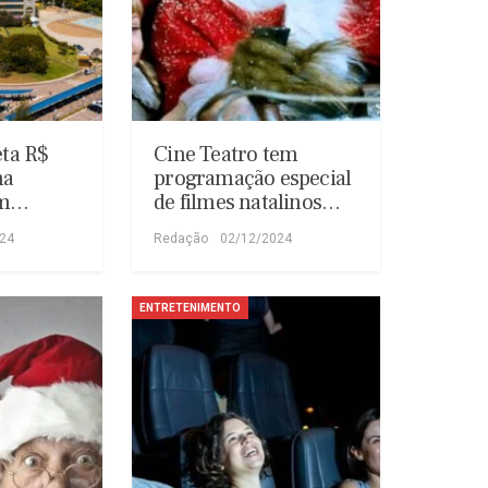
eta R$
Cine Teatro tem
na
programação especial
om…
de filmes natalinos…
024
Redação
02/12/2024
ENTRETENIMENTO