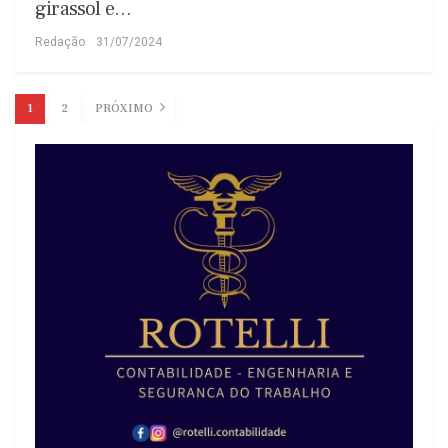
girassol e…
Redação
31/07/2024
1
2
PRÓXIMO