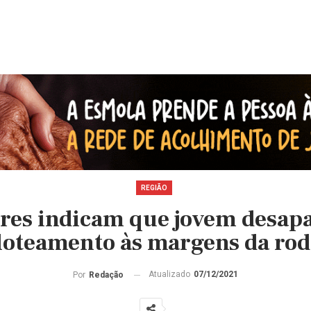
REGIÃO
ores indicam que jovem desapa
loteamento às margens da rod
Atualizado
07/12/2021
Por
Redação