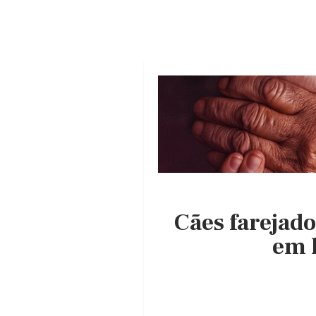
Cães farejad
em 