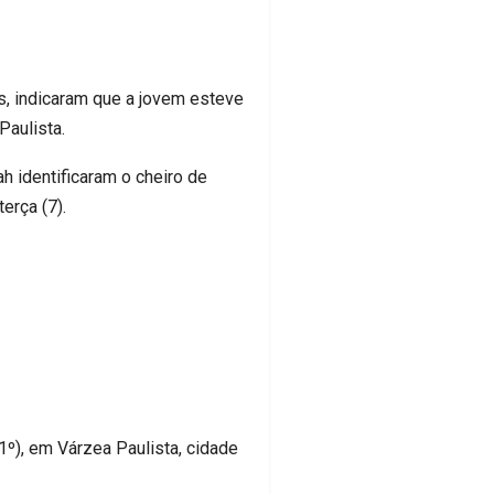
s, indicaram que a jovem esteve
aulista.
h identificaram o cheiro de
erça (7).
1º), em Várzea Paulista, cidade