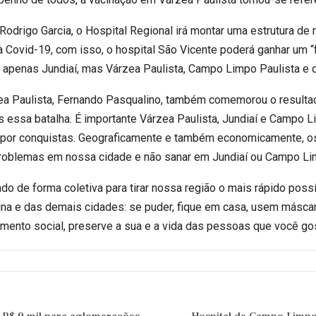
odrigo Garcia, o Hospital Regional irá montar uma estrutura de r
 Covid-19, com isso, o hospital São Vicente poderá ganhar um “f
e apenas Jundiaí, mas Várzea Paulista, Campo Limpo Paulista e 
zea Paulista, Fernando Pasqualino, também comemorou o resultad
 essa batalha. É importante Várzea Paulista, Jundiaí e Campo 
 por conquistas. Geograficamente e também economicamente, o
 problemas em nossa cidade e não sanar em Jundiaí ou Campo Li
o de forma coletiva para tirar nossa região o mais rápido possí
ina e das demais cidades: se puder, fique em casa, usem másca
amento social, preserve a sua e a vida das pessoas que você gos