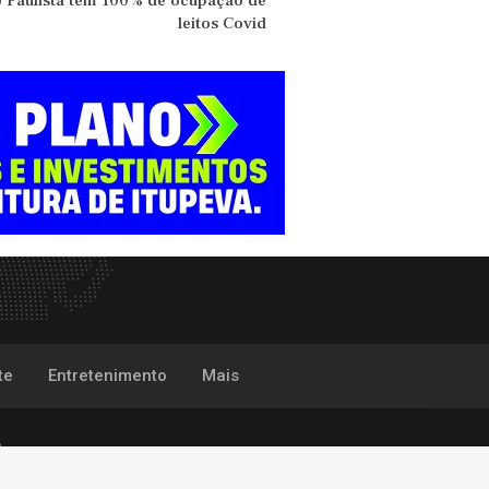
 Paulista tem 100% de ocupação de
leitos Covid
te
Entretenimento
Mais
P