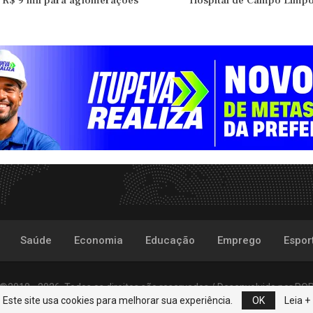
 R$ 9 mil para aglomerações
Hospital de Campo Limpo
Saúde
Economia
Educação
Emprego
Espor
©2018 - 2026. Todos os direitos são reservados /
Desenvolvido por
PO
Este site usa cookies para melhorar sua experiência.
OK
Leia +