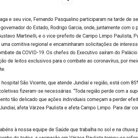
aga e seu vice, Fernando Pasqualino participaram na tarde de se
governador do Estado, Rodrigo Garcia, onde, juntamente com o pr
stavo Martinelli, e o vice-prefeito de Campo Limpo Paulista, P
m uma comitiva regional e encaminharam solicitações de interes
ombate da COVID-19. Os chefes do Executivo saíram do Paláci
ão de leitos exclusivos para o combate ao coronavírus, por meio
te.
 hospital São Vicente, que atende Jundiaí e região, está com 8
coletivas fizeram-se necessárias. “Toda região perde com a sup
o tão delicado que ações individuais começam a perder efeito
 Jundiaí, afeta Várzea Paulista e afeta Campo Limpo. Para dar c
abéns à nossa equipe de Saúde que trabalha no sol e na chuva p
enho de todos, a vacinação em Várzea Paulista tornou-se referê