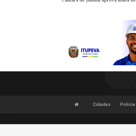
Câmara de Jundiaí aprova multa de
Cidades
Polícia