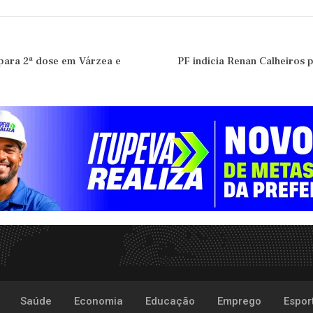
para 2ª dose em Várzea e
PF indicia Renan Calheiros
Saúde
Economia
Educação
Emprego
Espor