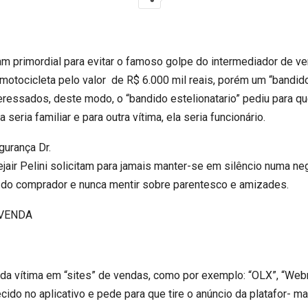
m primordial para evitar o famoso golpe do intermediador de v
 motocicleta pelo valor de R$ 6.000 mil reais, porém um “bandi
eressados, deste modo, o “bandido estelionatario” pediu para q
 seria familiar e para outra vítima, ela seria funcionário.
gurança Dr.
air Pelini solicitam para jamais manter-se em silêncio numa ne
 do comprador e nunca mentir sobre parentesco e amizades.
 VENDA
a vítima em “sites” de vendas, como por exemplo: “OLX”, “Webmo
ido no aplicativo e pede para que tire o anúncio da platafor- m