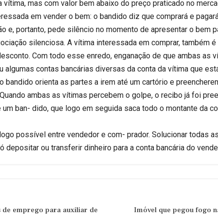
 vítima, mas com valor bem abaixo do preço praticado no merca
nteressada em vender o bem: o bandido diz que comprará e pagar
mão e, portanto, pede silêncio no momento de apresentar o bem p
gociação silenciosa. A vítima interessada em comprar, também é
 desconto. Com todo esse enredo, enganação de que ambas as 
u algumas contas bancárias diversas da conta da vítima que es
 o bandido orienta as partes a irem até um cartório e preencherem
 Quando ambas as vítimas percebem o golpe, o recibo já foi pree
e um ban- dido, que logo em seguida saca todo o montante da co
álogo possível entre vendedor e com- prador. Solucionar toda
positar ou transferir dinheiro para a conta bancária do vend
de emprego para auxiliar de
Imóvel que pegou fogo na