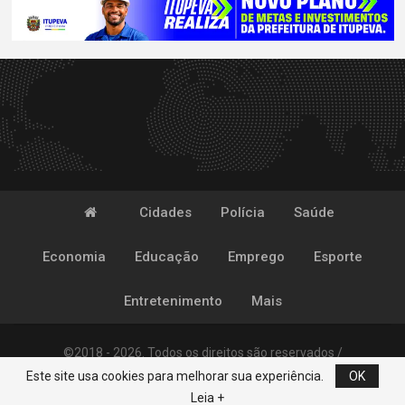
Cidades
Polícia
Saúde
Economia
Educação
Emprego
Esporte
Entretenimento
Mais
©2018 - 2026. Todos os direitos são reservados /
Este site usa cookies para melhorar sua experiência.
OK
Desenvolvido por
POP
Leia +