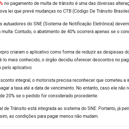
0%
no pagamento de multa de trânsito é uma das diversas altera
nova lei que prevê mudanças no CTB (Código De Trânsito Brasilei
 autuadores do SNE (Sistema de Notificação Eletrônica) devem p
multa. Contudo, o abatimento de 40% ocorrerá apenas se o condu
pro criaram o aplicativo como forma de reduzir as despesas do 
á-lo mais conhecido, o órgão decidiu oferecer descontos no pag
 pelo aplicativo.
sconto integral, o motorista precisa reconhecer que cometeu a i
, pagar a taxa até a data de vencimento. No entanto, caso ele nã
 de 20% se o pedido for considerado procedente.
ital de Trânsito está integrada ao sistema do SNE. Portanto, já 
im, as condições para pagar menos não mudam.