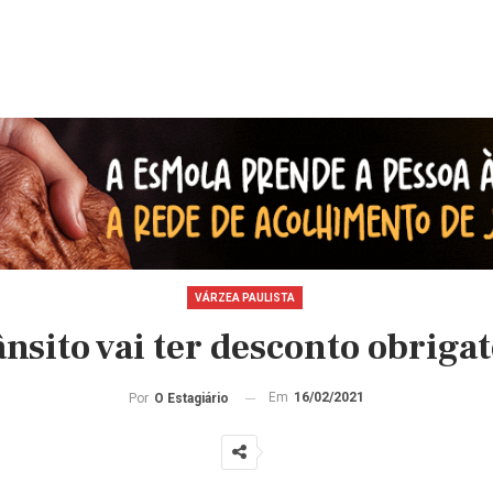
VÁRZEA PAULISTA
ânsito vai ter desconto obriga
Em
16/02/2021
Por
O Estagiário