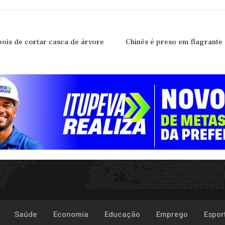
is de cortar casca de árvore
Chinês é preso em flagrante
Saúde
Economia
Educação
Emprego
Espor