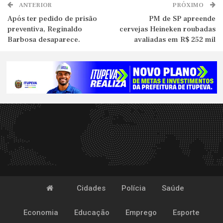
ANTERIOR
PRÓXIMO
Após ter pedido de prisão
PM de SP apreende
preventiva, Reginaldo
cervejas Heineken roubadas
Barbosa desaparece.
avaliadas em R$ 252 mil
Cidades
Polícia
Saúde
Economia
Educação
Emprego
Esporte