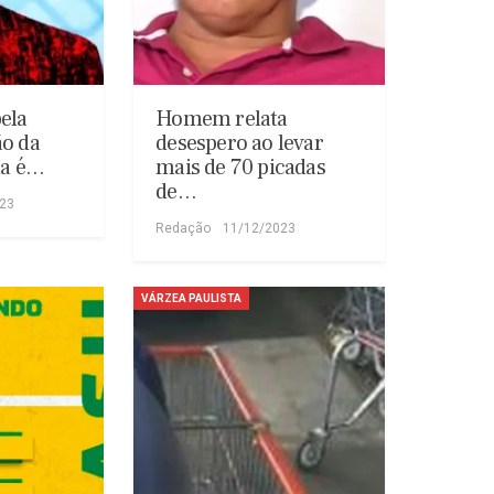
ela
Homem relata
ão da
desespero ao levar
ma é…
mais de 70 picadas
de…
023
Redação
11/12/2023
VÁRZEA PAULISTA