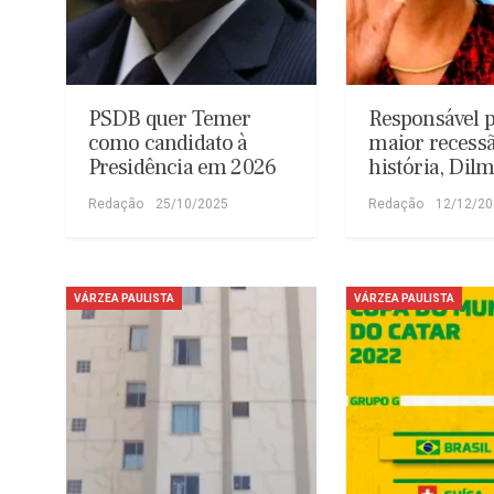
PSDB quer Temer
Responsável p
como candidato à
maior recess
Presidência em 2026
história, Dil
Redação
25/10/2025
Redação
12/12/2
VÁRZEA PAULISTA
VÁRZEA PAULISTA