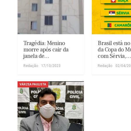
Tragédia: Menino
Brasil está n
morre após cair da
da Copa do M
janela de…
com Sérvia,…
Redação
17/10/2023
Redação
02/04/2
VÁRZEA PAULISTA