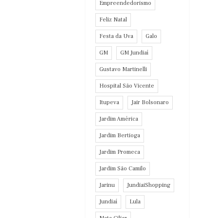
Empreendedorismo
Feliz Natal
Festa da Uva
Galo
GM
GM Jundiaí
Gustavo Martinelli
Hospital São Vicente
Itupeva
Jair Bolsonaro
Jardim América
Jardim Bertioga
Jardim Promeca
Jardim São Camilo
Jarinu
JundiaiShopping
Jundiaí
Lula