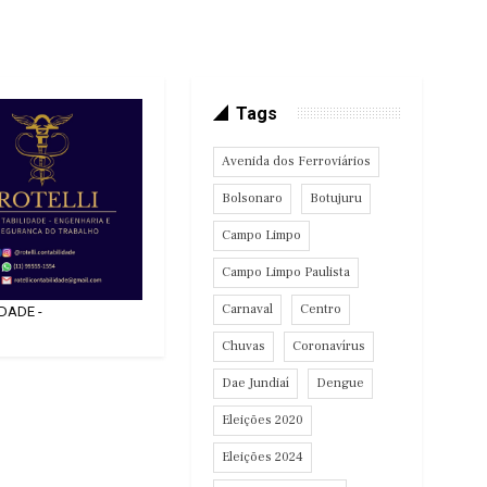
Tags
Avenida dos Ferroviários
Bolsonaro
Botujuru
Campo Limpo
Campo Limpo Paulista
Carnaval
Centro
IDADE -
Chuvas
Coronavírus
Dae Jundiaí
Dengue
Eleições 2020
Eleições 2024